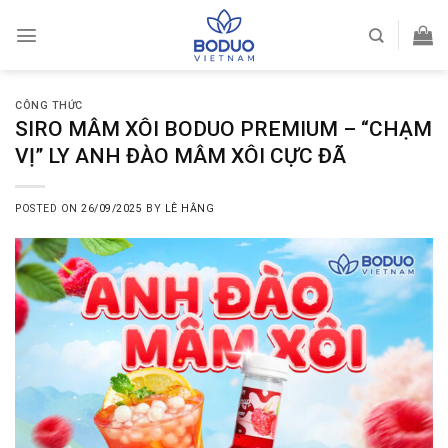
Skip
to
content
CÔNG THỨC
SIRO MÂM XÔI BODUO PREMIUM – “CHẠM
VỊ” LY ANH ĐÀO MÂM XÔI CỰC ĐÃ
POSTED ON
26/09/2025
BY
LÊ HẰNG