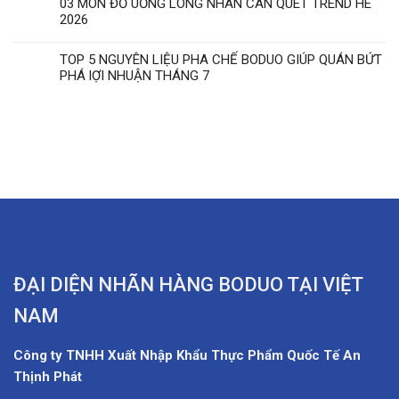
03 MÓN ĐỒ UỐNG LONG NHÃN CÀN QUÉT TREND HÈ
2026
TOP 5 NGUYÊN LIỆU PHA CHẾ BODUO GIÚP QUÁN BỨT
PHÁ lỢI NHUẬN THÁNG 7
ĐẠI DIỆN NHÃN HÀNG BODUO TẠI VIỆT
NAM
Công ty TNHH Xuất Nhập Khẩu Thực Phẩm Quốc Tế An
Thịnh Phát