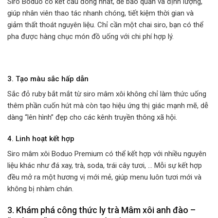
Siro Boduo có kết cấu đồng nhất, dễ bảo quản và định lượng,
giúp nhân viên thao tác nhanh chóng, tiết kiệm thời gian và
giảm thất thoát nguyên liệu. Chỉ cần một chai siro, bạn có thể
pha được hàng chục món đồ uống với chi phí hợp lý.
3. Tạo màu sắc hấp dẫn
Sắc đỏ ruby bắt mắt từ siro mâm xôi không chỉ làm thức uống
thêm phần cuốn hút mà còn tạo hiệu ứng thị giác mạnh mẽ, dễ
dàng “lên hình” đẹp cho các kênh truyền thông xã hội.
4. Linh hoạt kết hợp
Siro mâm xôi Boduo Premium có thể kết hợp với nhiều nguyên
liệu khác như đá xay, trà, soda, trái cây tươi, … Mỗi sự kết hợp
đều mở ra một hương vị mới mẻ, giúp menu luôn tươi mới và
không bị nhàm chán.
3. Khám phá công thức ly trà Mâm xôi anh đào –