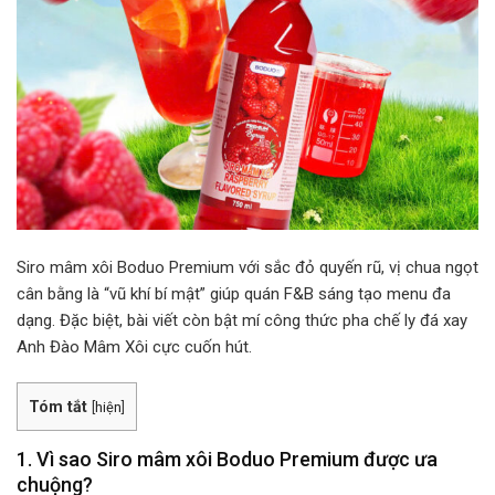
Siro mâm xôi Boduo Premium với sắc đỏ quyến rũ, vị chua ngọt
cân bằng là “vũ khí bí mật” giúp quán F&B sáng tạo menu đa
dạng. Đặc biệt, bài viết còn bật mí công thức pha chế ly đá xay
Anh Đào Mâm Xôi cực cuốn hút.
Tóm tắt
[
hiện
]
1. Vì sao Siro mâm xôi Boduo Premium được ưa
chuộng?