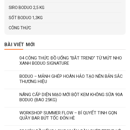
SIRO BODUO 2,5 KG
SỐT BODUO 1,3KG
CÔNG THỨC
BÀI VIẾT MỚI
04 CÔNG THỨC ĐỒ UỐNG “BẮT TREND” TỪ MỨT NHO
XANH BODUO SIGNATURE
BODUO – MẢNH GHÉP HOÀN HẢO TẠO NÊN BẢN SẮC
THƯƠNG HIỆU
NÂNG CẤP DIỆN MẠO MỚI BỘT KEM KHÔNG SỮA 90A
BODUO (BAO 25KG)
WORKSHOP SUMMER FLOW – BÍ QUYẾT TINH GỌN
QUẦY BAR BỨT TỐC ĐÓN HÈ