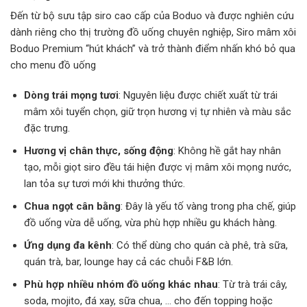
Đến từ bộ sưu tập siro cao cấp của Boduo và được nghiên cứu
dành riêng cho thị trường đồ uống chuyên nghiệp, Siro mâm xôi
Boduo Premium “hút khách” và trở thành điểm nhấn khó bỏ qua
cho menu đồ uống
Dòng trái mọng tươi
: Nguyên liệu được chiết xuất từ trái
mâm xôi tuyển chọn, giữ trọn hương vị tự nhiên và màu sắc
đặc trưng.
Hương vị chân thực, sống động
: Không hề gắt hay nhân
tạo, mỗi giọt siro đều tái hiện được vị mâm xôi mọng nước,
lan tỏa sự tươi mới khi thưởng thức.
Chua ngọt cân bằng
: Đây là yếu tố vàng trong pha chế, giúp
đồ uống vừa dễ uống, vừa phù hợp nhiều gu khách hàng.
Ứng dụng đa kênh
: Có thể dùng cho quán cà phê, trà sữa,
quán trà, bar, lounge hay cả các chuỗi F&B lớn.
Phù hợp nhiều nhóm đồ uống khác nhau
: Từ trà trái cây,
soda, mojito, đá xay, sữa chua, … cho đến topping hoặc