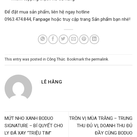
Để đặt mua sản phẩm, liên hệ ngay hotline
0963.474.844,
Fanpage
hoặc truy cập trang
Sản phẩm
bạn nhé!
This entry was posted in
Công Thức
. Bookmark the
permalink
.
LÊ HẰNG
MỨT NHO XANH BODUO
TRÒN VỊ MÙA TRĂNG – TRUNG
SIGNATURE – BÍ QUYẾT CHO
THU ĐỦ VỊ, DOANH THU ĐỦ
LY ĐÁ XAY “TRIỆU TIM”
ĐẦY CÙNG BODUO