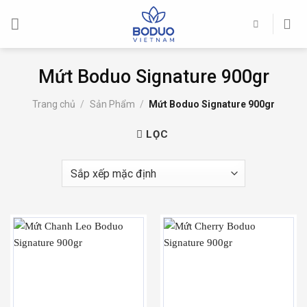
Skip
to
content
Mứt Boduo Signature 900gr
Trang chủ
/
Sản Phẩm
/
Mứt Boduo Signature 900gr
LỌC