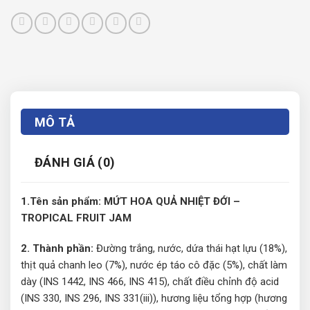
MÔ TẢ
ĐÁNH GIÁ (0)
1.Tên sản phẩm: MỨT HOA QUẢ NHIỆT ĐỚI –
TROPICAL FRUIT JAM
2. Thành phần:
Đường trắng, nước, dứa thái hạt lựu (18%),
thịt quả chanh leo (7%), nước ép táo cô đặc (5%), chất làm
dày (INS 1442, INS 466, INS 415), chất điều chỉnh độ acid
(INS 330, INS 296, INS 331(iii)), hương liệu tổng hợp (hương