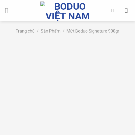
Skip
to
content
Trang chủ
/
Sản Phẩm
/
Mứt Boduo Signature 900gr