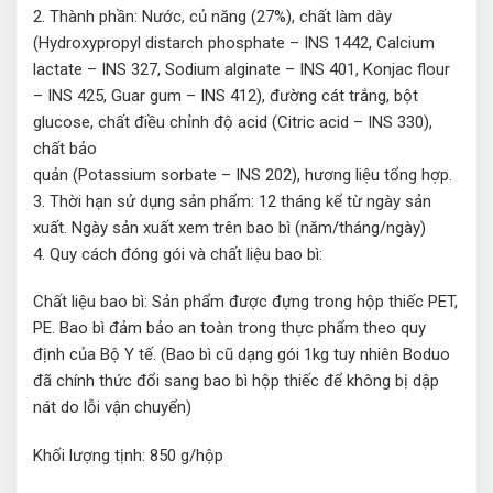
2. Thành phần: Nước, củ năng (27%), chất làm dày
(Hydroxypropyl distarch phosphate – INS 1442, Calcium
lactate – INS 327, Sodium alginate – INS 401, Konjac flour
– INS 425, Guar gum – INS 412), đường cát trắng, bột
glucose, chất điều chỉnh độ acid (Citric acid – INS 330),
chất bảo
quản (Potassium sorbate – INS 202), hương liệu tổng hợp.
3. Thời hạn sử dụng sản phẩm: 12 tháng kể từ ngày sản
xuất. Ngày sản xuất xem trên bao bì (năm/tháng/ngày)
4. Quy cách đóng gói và chất liệu bao bì:
Chất liệu bao bì: Sản phẩm được đựng trong hộp thiếc PET,
PE. Bao bì đảm bảo an toàn trong thực phẩm theo quy
định của Bộ Y tế. (Bao bì cũ dạng gói 1kg tuy nhiên Boduo
đã chính thức đổi sang bao bì hộp thiếc để không bị dập
nát do lỗi vận chuyển)
Khối lượng tịnh: 850 g/hộp