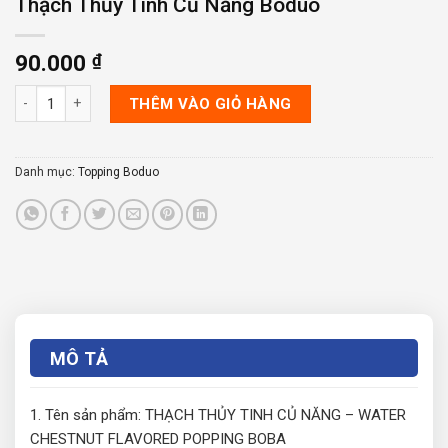
Thạch Thủy Tinh Củ Năng Boduo
90.000
₫
Thạch Thủy Tinh Củ Năng Boduo số lượng
THÊM VÀO GIỎ HÀNG
Danh mục:
Topping Boduo
MÔ TẢ
1. Tên sản phẩm: THẠCH THỦY TINH CỦ NĂNG – WATER
CHESTNUT FLAVORED POPPING BOВА