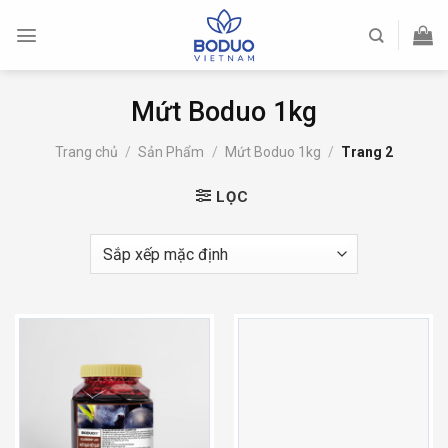
Skip
to
content
Mứt Boduo 1kg
Trang chủ
/
Sản Phẩm
/
Mứt Boduo 1kg
/
Trang 2
LỌC